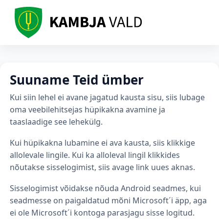
Suuname Teid ümber
Kui siin lehel ei avane jagatud kausta sisu, siis lubage
oma veebilehitsejas hüpikakna avamine ja
taaslaadige see lehekülg.
Kui hüpikakna lubamine ei ava kausta, siis klikkige
allolevale lingile. Kui ka alloleval lingil klikkides
nõutakse sisselogimist, siis avage link uues aknas.
Sisselogimist võidakse nõuda Android seadmes, kui
seadmesse on paigaldatud mõni Microsoft´i äpp, aga
ei ole Microsoft´i kontoga parasjagu sisse logitud.